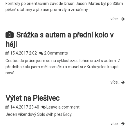
kontroly po orientačním závodě Drson Jason. Mates byl po 33km
pěkně utahany a já zase promrzlý a zmáčený.
více...
Srážka s autem a přední kolo v
háji
15.4.2017 2:02
2 Comments
Cestou do práce jsem se na cyklostezce lehce srazil s autem. Z
předního kola jsem měl osmičku a musel si v Krabcycles koupit
nové.
více...
Výlet na Plešivec
14.4.2017 23:40
Leave a comment
Jeden víkendový Solo švih přes Brdy.
více...