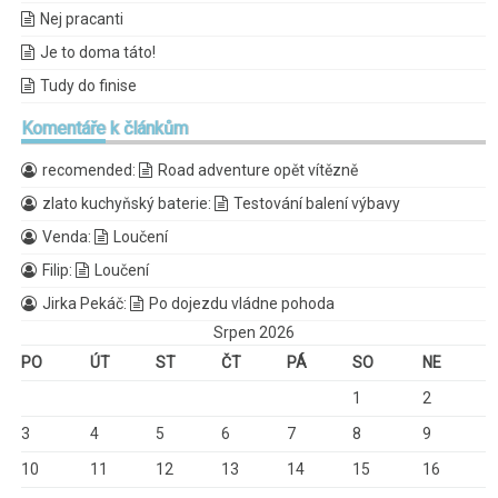
Nej pracanti
Je to doma táto!
Tudy do finise
Komentáře
k článkům
recomended
:
Road adventure opět vítězně
zlato kuchyňský baterie
:
Testování balení výbavy
Venda
:
Loučení
Filip
:
Loučení
Jirka Pekáč
:
Po dojezdu vládne pohoda
Srpen 2026
PO
ÚT
ST
ČT
PÁ
SO
NE
1
2
3
4
5
6
7
8
9
10
11
12
13
14
15
16