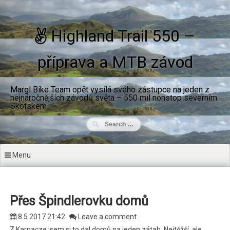
Skip to content
Highland Trail 550 –
příprava a MTB závod
Margl Bike Team opět vysílá svého zástupce na jeden z
nejnáročnějších závodů světa – 550 mil nonstop severním
Skotskem.
Menu
Přes Špindlerovku domů
8.5.2017 21:42
Leave a comment
Z Karpacze jsem si to dal domů na jeden zátah. Nejtěžší, ale