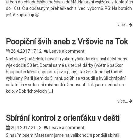
určen do chladnějšího počasí a deště. Na první vyjížďce v teplotách
do 10st. C a občasným přeháňkach si vedl výborně. PS: Na botách
ještě zapracuji 🙂
více...
Poopiční švih aneb z Vršovic na Tok
26.4.2017 17:12
Leave a comment
Náš slavný náčelník, hlavní Tryskomyšák Jarek slavil úctyhodný
wjek dožití 50 let. Dostal samé užitečné dárky (včetně bačkor,
houpacího křesla, spoustu piv a plíny), takže z toho byl řádně
vykulený. Pařil jsem do 5. raní, po 8h se vzbudil a kvůli chrápání
ostatních v suterení místnosti už neusnul. Tak jsem sednul na
kolo, v Dobřichovicích […]
více...
Sbírání kontrol z orienťáku v dešti
20.4.2017 21:13
Leave a comment
S naším psem Matesem jsme na velikonoční pondělí sbírali