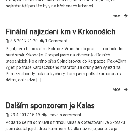
nejkrásnější pasáže byly na hřebenech Krkonoš.
více...
Finální najizdeni km v Krkonoších
8.5.2017 21:20
1 Comment
Pojal jsem to po svém. Kolmo z Vraneho do prác… …a odpoledne
hurá směr Krkonoše. Prespal jsem na zřícenině v Dolních
Štepanicich. No a ráno přes Spindlerovku do Karpacze. Pak 42km
vyjetí po trase Karpaczskeho maratonu a druhy den výjezd na
Pomezní boudy, pak na Rychory. Tam jsem potkal kamaráda s
dětmi, dal si dva […]
více...
Dalším sponzorem je Kalas
29.4.2017 15:19
Leave a comment
Podařilo se mi domluvit s firmou Kalas a k otestování ve Skotsku
jsem dostal jejich dres Rainmem. Už dle názvu je jasné, že je