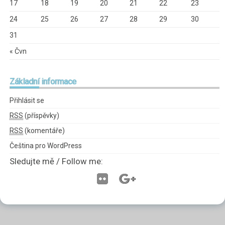
17
18
19
20
21
22
23
24
25
26
27
28
29
30
31
« Čvn
Základní
informace
Přihlásit se
RSS
(příspěvky)
RSS
(komentáře)
Čeština pro WordPress
Sledujte mě / Follow me: